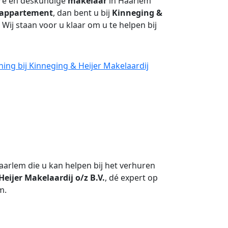
are en deskundige
makelaar
in Haarlem
appartement
, dan bent u bij
Kinneging &
 Wij staan voor u klaar om u te helpen bij
ng bij Kinneging & Heijer Makelaardij
aarlem die u kan helpen bij het verhuren
eijer Makelaardij o/z B.V.
, dé expert op
m.