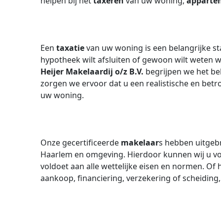
helpen bij het
taxeren
van uw woning,
apparte
Een
taxatie
van uw woning is een belangrijke sta
hypotheek wilt afsluiten of gewoon wilt weten w
Heijer Makelaardij o/z B.V.
begrijpen we het b
zorgen we ervoor dat u een realistische en betr
uw woning.
Onze gecertificeerde
makelaar
s hebben uitgeb
Haarlem en omgeving. Hierdoor kunnen wij u v
voldoet aan alle wettelijke eisen en normen. Of
aankoop, financiering, verzekering of scheiding, 