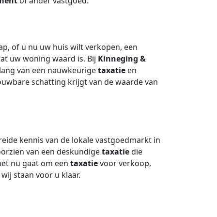
ment
of ander vastgoed.
p, of u nu uw huis wilt verkopen, een
at uw woning waard is. Bij
Kinneging &
elang van een nauwkeurige
taxatie
en
ouwbare schatting krijgt van de waarde van
reide kennis van de lokale vastgoedmarkt in
oorzien van een deskundige
taxatie
die
 het nu gaat om een
taxatie
voor verkoop,
wij staan voor u klaar.