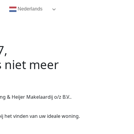
Nederlands
7,
s niet meer
g & Heijer Makelaardij o/z B.V..
ij het vinden van uw ideale woning.
.